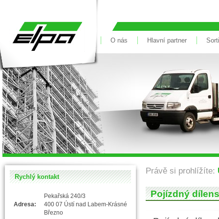
Vše pro dům &
O nás
Hlavní partner
Sort
Právě si prohlížíte:
Rychlý kontakt
Pojízdný dílens
Pekařská 240/3
Adresa:
400 07 Ústí nad Labem-Krásné
Březno