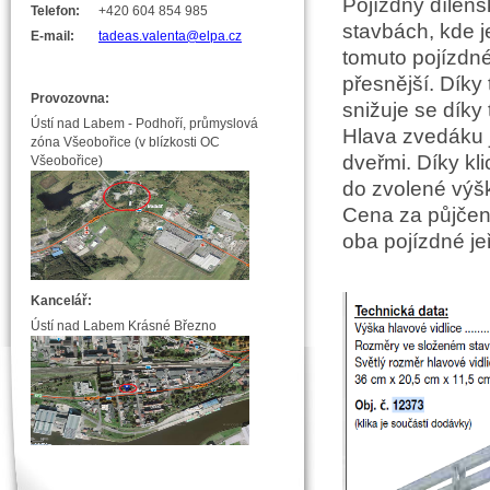
Pojízdný dílens
Telefon:
+420 604 854 985
stavbách, kde j
E-mail:
tadeas.valenta@elpa.cz
tomuto pojízdn
přesnější. Díky
Provozovna:
snižuje se díky
Ústí nad Labem - Podhoří, průmyslová
Hlava zvedáku 
zóna Všeobořice (v blízkosti OC
dveřmi. Díky kl
Všeobořice)
do zvolené výšk
Cena za půjčení
oba pojízdné je
Kancelář:
Ústí nad Labem Krásné Březno